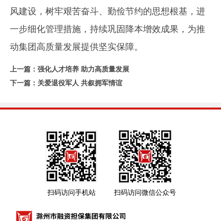
风建设，树牢艰苦奋斗、勤俭节约的思想根基，进
一步细化管理措施，持续巩固降本增效成果，为推
动集团高质量发展提供坚实保障。
上一篇：
强化人才培养 助力高质量发展
下一篇：
关爱退役军人 共叙拥军情谊
扫码访问手机站
扫码访问微信公众号