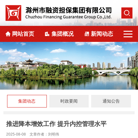
网站首页
集团概况
新闻动态
集团动态
时政要闻
通知公告
推进降本增效工作 提升内控管理水平
2025-08-08 文章作者：刘明伟