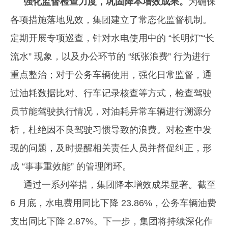
强化监督检查力度，巩固降本增效成果。
为确保
各项措施落地见效，集团建立了常态化监督机制。
定期开展专项巡查，针对水电使用中的 “长明灯”“长
流水” 现象，以及办公环节的 “纸张浪费” 行为进行
重点整治；对于公务车辆使用，强化日常监督，通
过油耗数据比对、行车记录核查等方式，检查驾驶
员节能驾驶执行情况，对油耗异常车辆进行溯源分
析，杜绝因不良驾驶习惯导致的浪费。对检查中发
现的问题，及时提醒相关责任人员并督促纠正，形
成 “事事重效能” 的管理闭环。
通过一系列举措，集团降本增效成果显著。截至
6 月底，水电费用同比下降 23.86%，公务车辆油费
支出同比下降 2.87%。下一步，集团将持续深化作