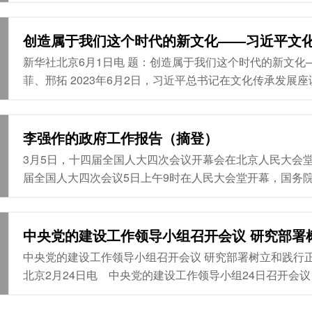
践、人民、历史检验的实绩。 会议围绕“为民造福是最大政绩”“坚持高质量发展要成为领导干部政绩观的重要内容”“坚持功成不必
在我、功成必定有我，以实干出政绩”3个专题，采取“重点
委姚凯、吴述林、王燕永、朱林、陈新志作重点发言，其他
创造属于我们这个时代的新文化——习近平文
学习中心组其他成员参加会议。 吴劲强调，要深刻领会“为民造福是最大政绩”，把为民造福作为追求政绩的奋斗目标，把群众路
新华社北京6月1日电 题：创造属于我们这个时代的新文化——习近
线作为创造政绩的根本方法，把人民评判作为检验政绩的重要
菲、邢拓 2023年6月2日，习近平总书记在文化传承发展座谈会上发表重要讲话，深刻阐释中华文化传承发展的重大理论和现实
问题，发出“赓续历史文脉、谱写当代华章”的时代号召。 党的十八大以来，在习近平文化思想科学指引下，新时代文化建设守正
创新、步履铿锵，文脉赓续绵延、文化活力迸发，一幅古老文
脉 传承文明 中华文明具有突出的连续性、创新性、统一性、包容性、和平性。习近平总书记对中华文明突出特性的精准概括，
李强作的政府工作报告（摘登）
揭示了中华民族生生不息的“基因密码”。 一个多月前，2025年度全国十大考古新发现公布，河北宣化郑家沟遗址、山西昔阳钟村
3月5日，十四届全国人大四次会议开幕会在北京人民大会堂举
遗址、山东青岛琅琊台遗址等重...
届全国人大四次会议5日上午9时在人民大会堂开幕，国务
工作报告摘登如下： “十四五”圆满收官，中国式现代化迈出新的坚实步伐 国务院总理李强5日在政府工作报告中指出，2025年是
很不平凡的一年。党的二十届四中全会胜利召开，擘画了
反法西斯战争胜利80周年，设立台湾光复纪念日，极大振
中央党的建设工作领导小组召开会议 研究部署
的变化，以习近平同志为核心的党中央团结带领全国各族
中央党的建设工作领导小组召开会议 研究部署树立和践行正确政绩观学习教育工作 蔡奇主持并讲话 李希出席并讲话 新华社
展，统筹国内国际两个大局，全年经济社会发展主要目标...
北京2月24日电 中央党的建设工作领导小组24日召开
讲话和重要指示精神，研究部署树立和践行正确政绩观学
奇主持会议并讲话，中共中央政治局常委、中央党的建设工作领导小组