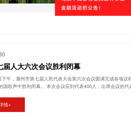
30
七届人大六次会议胜利闭幕
9日下午，滁州市第七届人民代表大会第六次会议圆满完成各项议
闭幕。 本次会议应到代表400人，出席会议的代表
符合法定人数。市委书记、大会主席团常务主席、本次会议执行主
刚、杨甫祥、
详情+
水、孙永进、贺家平、陶学功、胡爱军、王莹、王政在主席台前
周旭、李升和、郑朝贵、龚健勇、单培、吴述林、王燕永、陈新