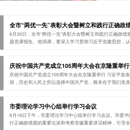
李宝君、查
王晓平、宁
朱云霞、刘
兰、米德成
全市“两优一先”表彰大会暨树立和践行正确政
6月30日，全市“两优一先”表彰大会暨树立和践行正确政
题党课报告。他强调，要深入学习贯彻习近平党建思想，
察安徽重要讲话精神，汲取榜样力量、接续拼搏奋斗，为“
大贡献。市委副书记、市长胡春华主持会议，市人大常委
培、吴述林、王燕永、朱林、马雪刚等出席。 会上，尹春华宣读了市委表彰决定，市领导为“两优一先”代表颁奖，优秀个人和先
庆祝中国共产党成立105周年大会在京隆重举行
进集体代表作了发言。 吴劲代表市委向受到表彰的滁州市优秀共产党员、优秀党务工作者和先进基层党组织表示热烈祝贺，向
庆祝中国共产党成立105周年大会在京隆重举行 习近平发表重要讲话强调，中国共产党之所以能够在105年奋斗中不断铸就辉
全市广大党员致以节日问候。他指出，党的十八大以来，习近
煌，历史和人民之所以选择中国共产党，根本在于我们党
奋斗，结合新的实际把党的优秀特质不断发扬光大，确保党永
主持 赵乐际王沪宁丁薛祥李希韩正出席 蔡奇宣读决定 新华社北京7月1日电 庆祝中国共产党成立105周年大会7月1日上午在北
京人民大会堂隆重举行。中共中央总书记、国家主席、中央
市委理论学习中心组举行学习会议
调，105年来，我们党始终坚守为中国人民谋幸福、为中
6月16日下午，市委理论学习中心组举行学习会议。市委
新征程上，全党同志要坚定信心、接续奋斗，不断创造无愧于
行正确政绩观的重要论述和考察安徽重要讲话精神，引导