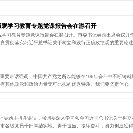
镜波、王跃、姚志、苏虹、徐广友、马飞、刘江华、高潮、焦义
建斌、姚志江、邹军、马有山、杜春花、秦仲鑫、徐保月、沈中
猛生、李玉科、徐军、李如培、陈飏、许雪峰、汪上、刘茂松、
、舒宏俊、陈学武、周全教、罗信翔，以及主席团...
绩观学习教育专题党课报告会在滁召开
绩观学习教育专题党课报告会在滁召开。市委书记吴劲出席会议并
认真贯彻落实习近平总书记关于树立和践行正确政绩观的重要论
十五五”开好局起好步、奋力谱写现代化新滁州建设新篇章作出新
会主任胡孔胜，市政协主席孙军，市委副书记尹春华，市领导姚
平总书记提出一系列管党治党、兴党强...
具有其他政党和政治力量无可比拟的优秀特质。我们要坚定信心
远不变质不变色不变味，始终具有强大创造力凝聚力战斗力 李强
军委主席习近平向“七一勋章”获得者颁授勋章并发表重要讲话。
华民族谋复兴的初心使命，在不懈奋斗中创造了彪炳史册的伟大成
书记吴劲主持并讲话，强调要深入学习领会习近平总书记关于树立
时代和人民的新...
全市各级党员干部脚踏实地、勇于担当、接续奋斗，努力创造经