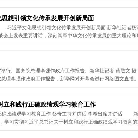
发言+随机点名”方式开展交流研讨，市人大常委会主任胡孔胜，
市级领导干部作书面发言，随机抽点3名同志作交流发言。市委
化思想引领文化传承发展开创新局面
平文化思想引领文化传承发展开创新局面 新华社记者杨湛
标准，始终把牢价值取向、...
明与现代文明交相辉映的绚丽图景在神州大地徐徐铺展。 守护根
行。国务院总理李强作政府工作报告。新华社记者 黄敬文 摄 十四
院总理李强作政府工作报告，新华网对开幕会进行网络图文直播
未来五年我国发展的宏伟蓝图。我们隆重纪念中国人民抗日战争
奋民族精神、激发爱国热情、凝聚奋斗力量。面对国内外形势深
树立和践行正确政绩观学习教育工作
人民迎难而上、奋力拼搏，坚定不移贯彻新发展理念、推动高质
会议，学习贯彻习近平总书记关于树立和践行正确政绩观学习教育的
习教育工作。中共中央政治局常委、中央党的建设工作领导小组
副组长李希出席会议并讲话。 会议指出，在全党开