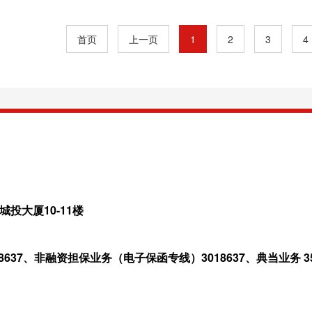
展树立和践行正确政绩观学习教育，是贯彻落实党的二十
必然要求，是践行党的根本宗旨、夯实党的执政根基的重
首页
上一页
1
2
3
4
党的有效途径，...
投大厦10-11楼
8637、非融资担保业务（电子保函专线）3018637、典当业务 353