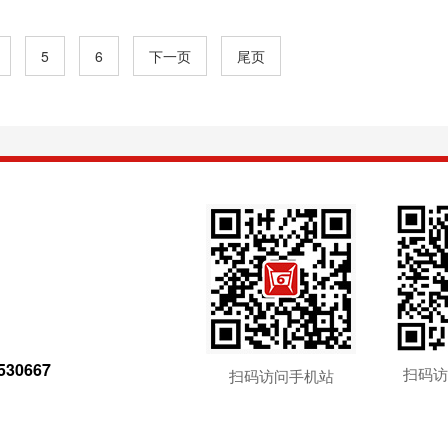
届四中全会战略部署、确保基本实现社会主义现代化取得决定性
要举措，是巩固拓展党内集中学习教育成果、持之以恒推进全面
5
6
下一页
尾页
0667
扫码访
扫码访问手机站