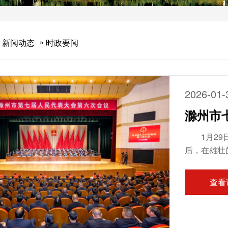
新闻动态
时政要闻
2026-01-
滁州市
1月2
后，在雄壮的国歌声中胜利
379人，
劲主持会议。 本次大会执行主席吴劲、胡孔胜、孙军、朱林、马雪
查看
金力、吴孝
座。 出席大会并在主席台就座的还有：胡春华、陈维灿、李耀才、何希勇、王图
强、时伟、