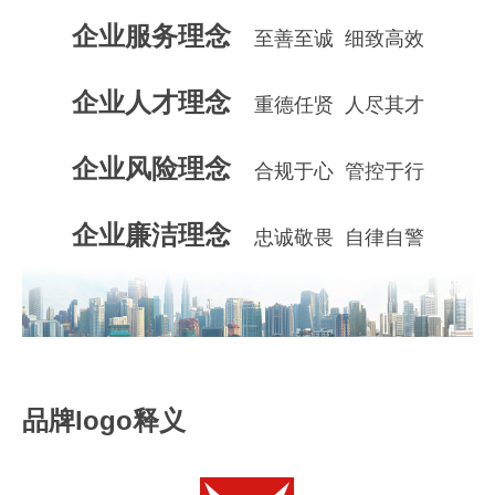
企业服务理念
至善至诚 细致高效
企业人才理念
重德任贤 人尽其才
企业风险理念
合规于心 管控于行
企业廉洁理念
忠诚敬畏 自律自警
品牌logo释义